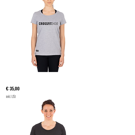
Damen Shirt ROCK
Preis
€ 35,00
inkl. USt