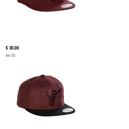
Cap RUSH
Preis
€ 30,00
inkl. USt