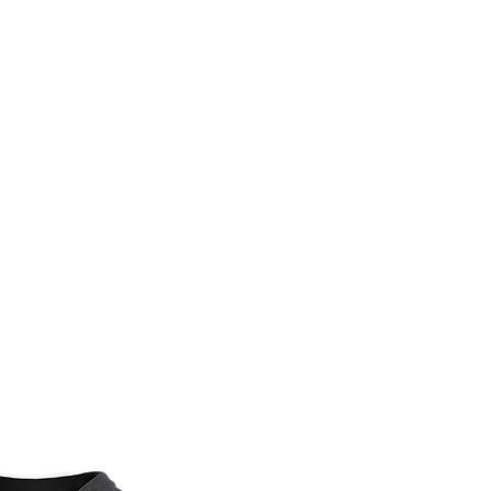
NING
PREISE
SHOP
KONTAK
Unisex Zip