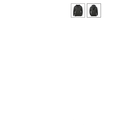
Sport-Damen Zip-Hoodie -
Fair 
Bedruckt in Österreich!
Dominik Ambros
Kaplanstrasse 12 / Top 3
3430 Tulln an der Donau
E-Mail | office@crossfit3430.com
Mobil |
0676 93 49 409