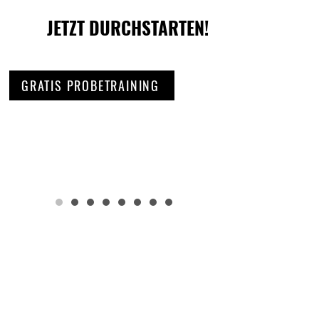
JETZT DURCHSTARTEN!
GRATIS PROBETRAINING
Dominik Ambros
Kaplanstrasse 12 / Top 3
3430 Tulln an der Donau
E-Mail | office@crossfit3430.com
Mobil |
0676 93 49 409