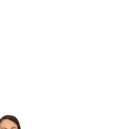
NING
PREISE
SHOP
KONTAK
Damen Shi