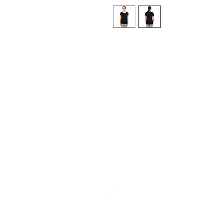
Vielseitiges Damen T-Shirt aus n
Tragegefühl und hohen Komfort - p
Dominik Ambros
Kaplanstrasse 12 / Top 3
3430 Tulln an der Donau
E-Mail | office@crossfit3430.com
Mobil |
0676 93 49 409