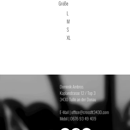
Größe
L
M
S
XL
Dominik Ambros
Kaplanstrasse 12 / Top 3
3430 Tulln an der Donau
E-Mail | office@crossfit3430.com
Mobil |
0676 93 49 409