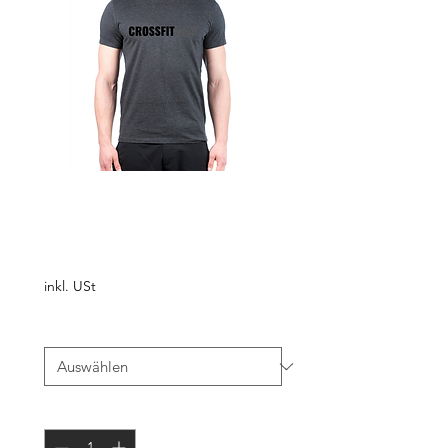
T-Shirt ASH
Preis
€ 35,00
inkl. USt
Größe
*
Anzahl
*