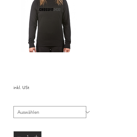
Sweater CARBON
Preis
€ 55,00
inkl. USt
Größe
*
Anzahl
*