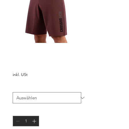
Athletic Shorts
RUST
Preis
€ 70,00
inkl. USt
Größe
*
Anzahl
*