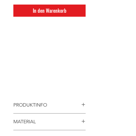
In den Warenkorb
Vielseitige Athletic Shorts aus
atmungsaktivem, leichtem
Funktionsmaterial für hohen
Tragekomfort und ein angenehmes
Hautgefühl - perfekt für
ein intensives Training!
PRODUKTINFO
Performance-Shorts für Männer
MATERIAL
Hergestellt aus recycelten
79% Recyceltes Micro PA
Fischernetzen und Meeresplastik.