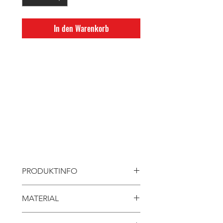
In den Warenkorb
Vielseitige Athletic Shorts aus
atmungsaktivem, leichtem
Funktionsmaterial für hohen
Tragekomfort und ein angenehmes
Hautgefühl - perfekt für
ein intensives Training!
PRODUKTINFO
Performance-Shorts für Männer
MATERIAL
Hergestellt aus recycelten
79% Recyceltes Micro PA
Fischernetzen und Meeresplastik.