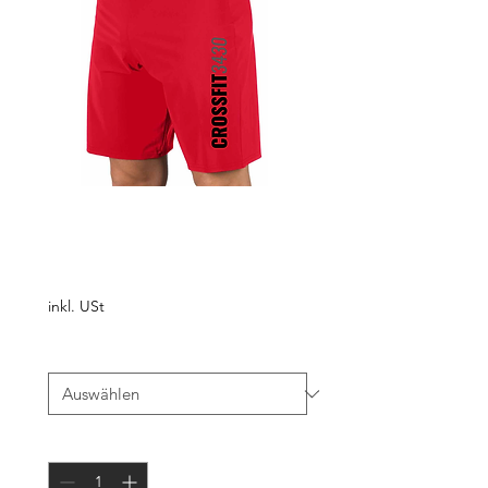
Athletic Shorts
FIRE
Preis
€ 70,00
inkl. USt
Größe
*
Anzahl
*